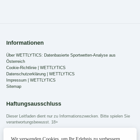
Informationen
Über WETTLYTICS: Datenbasierte Sportwetten-Analyse aus
Österreich
Cookie-Richtlinie | WETTLYTICS
Datenschutzerklärung | WETTLYTICS
Impressum | WETTLYTICS
Sitemap
Haftungsausschluss
Dieser Leitfaden dient nur zu Informationszwecken. Bitte spielen Sie
verantwortungsbewusst. 18+
Wir verwenden Cookies, um Ihr Erlebnis zu verbessern. Durch die
weitere Nutzung der Website stimmen Sie
unserer Richtlinie
zu.
Wir verwenden Cookies, um Ihr Erlebnis zu verbessern,