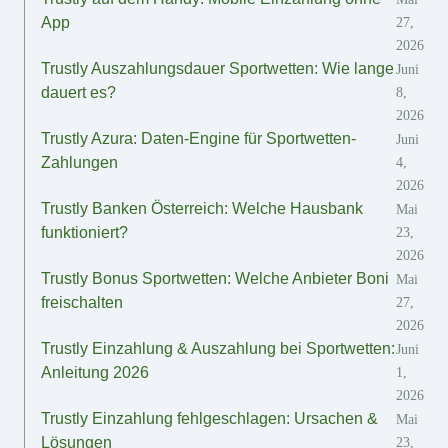
App
27,
2026
Trustly Auszahlungsdauer Sportwetten: Wie lange
Juni
dauert es?
8,
2026
Trustly Azura: Daten-Engine für Sportwetten-
Juni
Zahlungen
4,
2026
Trustly Banken Österreich: Welche Hausbank
Mai
funktioniert?
23,
2026
Trustly Bonus Sportwetten: Welche Anbieter Boni
Mai
freischalten
27,
2026
Trustly Einzahlung & Auszahlung bei Sportwetten:
Juni
Anleitung 2026
1,
2026
Trustly Einzahlung fehlgeschlagen: Ursachen &
Mai
Lösungen
23,