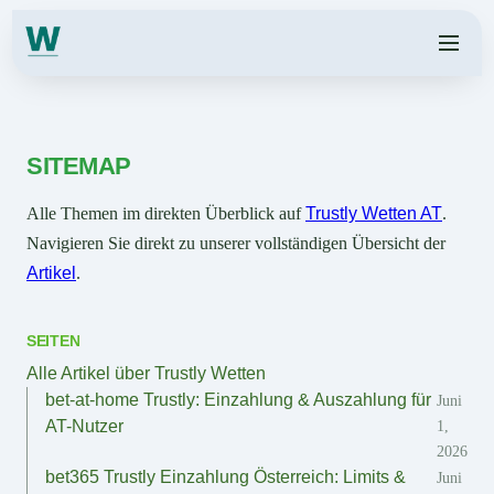
SITEMAP
Alle Themen im direkten Überblick auf
Trustly Wetten AT
.
Navigieren Sie direkt zu unserer vollständigen Übersicht der
Artikel
.
SEITEN
Alle Artikel über Trustly Wetten
bet-at-home Trustly: Einzahlung & Auszahlung für
Juni
AT-Nutzer
1,
2026
bet365 Trustly Einzahlung Österreich: Limits &
Juni