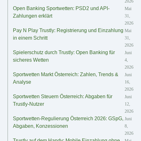
2026
Open Banking Sportwetten: PSD2 und API-
Mai
Zahlungen erklärt
31,
2026
Pay N Play Trustly: Registrierung und Einzahlung
Mai
in einem Schritt
31,
2026
Spielerschutz durch Trustly: Open Banking für
Juni
sicheres Wetten
4,
2026
Sportwetten Markt Österreich: Zahlen, Trends &
Juni
Analyse
16,
2026
Sportwetten Steuern Österreich: Abgaben für
Juni
Trustly-Nutzer
12,
2026
Sportwetten-Regulierung Österreich 2026: GSpG,
Juni
Abgaben, Konzessionen
8,
2026
Trustly auf dem Handy: Mobile Einzahlung ohne
Mai