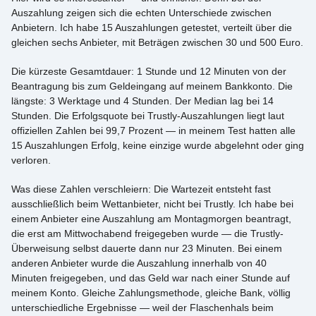
Auszahlung zeigen sich die echten Unterschiede zwischen
Anbietern. Ich habe 15 Auszahlungen getestet, verteilt über die
gleichen sechs Anbieter, mit Beträgen zwischen 30 und 500 Euro.
Die kürzeste Gesamtdauer: 1 Stunde und 12 Minuten von der
Beantragung bis zum Geldeingang auf meinem Bankkonto. Die
längste: 3 Werktage und 4 Stunden. Der Median lag bei 14
Stunden. Die Erfolgsquote bei Trustly-Auszahlungen liegt laut
offiziellen Zahlen bei 99,7 Prozent — in meinem Test hatten alle
15 Auszahlungen Erfolg, keine einzige wurde abgelehnt oder ging
verloren.
Was diese Zahlen verschleiern: Die Wartezeit entsteht fast
ausschließlich beim Wettanbieter, nicht bei Trustly. Ich habe bei
einem Anbieter eine Auszahlung am Montagmorgen beantragt,
die erst am Mittwochabend freigegeben wurde — die Trustly-
Überweisung selbst dauerte dann nur 23 Minuten. Bei einem
anderen Anbieter wurde die Auszahlung innerhalb von 40
Minuten freigegeben, und das Geld war nach einer Stunde auf
meinem Konto. Gleiche Zahlungsmethode, gleiche Bank, völlig
unterschiedliche Ergebnisse — weil der Flaschenhals beim