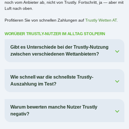
noch vom Anbieter ab, nicht von Trustly. Fortschritt, ja — aber mit
Luft nach oben.
Profitieren Sie von schnellen Zahlungen auf
Trustly Wetten AT
.
WORÜBER TRUSTLY-NUTZER IM ALLTAG STOLPERN
Gibt es Unterschiede bei der Trustly-Nutzung
zwischen verschiedenen Wettanbietern?
Wie schnell war die schnellste Trustly-
Auszahlung im Test?
Warum bewerten manche Nutzer Trustly
negativ?