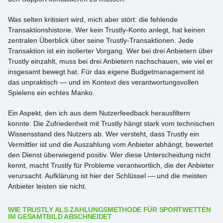
Was selten kritisiert wird, mich aber stört: die fehlende
Transaktionshistorie. Wer kein Trustly-Konto anlegt, hat keinen
zentralen Überblick über seine Trustly-Transaktionen. Jede
Transaktion ist ein isolierter Vorgang. Wer bei drei Anbietern über
Trustly einzahlt, muss bei drei Anbietern nachschauen, wie viel er
insgesamt bewegt hat. Für das eigene Budgetmanagement ist
das unpraktisch — und im Kontext des verantwortungsvollen
Spielens ein echtes Manko.
Ein Aspekt, den ich aus dem Nutzerfeedback herausfiltern
konnte: Die Zufriedenheit mit Trustly hängt stark vom technischen
Wissensstand des Nutzers ab. Wer versteht, dass Trustly ein
Vermittler ist und die Auszahlung vom Anbieter abhängt, bewertet
den Dienst überwiegend positiv. Wer diese Unterscheidung nicht
kennt, macht Trustly für Probleme verantwortlich, die der Anbieter
verursacht. Aufklärung ist hier der Schlüssel — und die meisten
Anbieter leisten sie nicht.
WIE TRUSTLY ALS ZAHLUNGSMETHODE FÜR SPORTWETTEN
IM GESAMTBILD ABSCHNEIDET