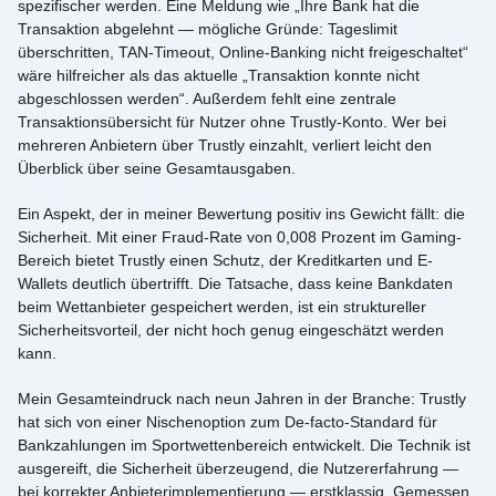
spezifischer werden. Eine Meldung wie „Ihre Bank hat die
Transaktion abgelehnt — mögliche Gründe: Tageslimit
überschritten, TAN-Timeout, Online-Banking nicht freigeschaltet“
wäre hilfreicher als das aktuelle „Transaktion konnte nicht
abgeschlossen werden“. Außerdem fehlt eine zentrale
Transaktionsübersicht für Nutzer ohne Trustly-Konto. Wer bei
mehreren Anbietern über Trustly einzahlt, verliert leicht den
Überblick über seine Gesamtausgaben.
Ein Aspekt, der in meiner Bewertung positiv ins Gewicht fällt: die
Sicherheit. Mit einer Fraud-Rate von 0,008 Prozent im Gaming-
Bereich bietet Trustly einen Schutz, der Kreditkarten und E-
Wallets deutlich übertrifft. Die Tatsache, dass keine Bankdaten
beim Wettanbieter gespeichert werden, ist ein struktureller
Sicherheitsvorteil, der nicht hoch genug eingeschätzt werden
kann.
Mein Gesamteindruck nach neun Jahren in der Branche: Trustly
hat sich von einer Nischenoption zum De-facto-Standard für
Bankzahlungen im Sportwettenbereich entwickelt. Die Technik ist
ausgereift, die Sicherheit überzeugend, die Nutzererfahrung —
bei korrekter Anbieterimplementierung — erstklassig. Gemessen