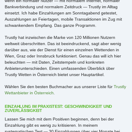
wenn ein normaler Nutzer — mit normalem Internet, normaler
Bankverbindung und normalem Zeitdruck — Trustly im Alltag
einsetzt. Ich habe Einzahlungen am Sonntagabend getestet,
Auszahlungen an Feiertagen, mobile Transaktionen im Zug mit
schwankendem Empfang. Das ganze Programm.
Trustly hat inzwischen die Marke von 120 Millionen Nutzern
weltweit überschritten. Das ist beeindruckend, sagt aber wenig
darüber aus, wie der Dienst für einen einzelnen Wettenden in
Wien, Graz oder Innsbruck funktioniert. Genau das will ich hier
beleuchten — mit Daten, Zeitstempeln und konkreten
Anbieterunterschieden. Einen umfassenden Überblick über
Trustly Wetten in Österreich bietet unser Hauptartikel.
Wählen Sie den besten Buchmacher aus unserer Liste für
Trustly
Wettanbieter in Österreich
.
EINZAHLUNG IM PRAXISTEST: GESCHWINDIGKEIT UND
ZUVERLÄSSIGKEIT
Lassen Sie mich mit dem Positiven beginnen, denn bei der
Einzahlung gibt es wenig zu kritisieren. In meinem
systematischen Test — 30 Einzahlungen über vier Monate bei