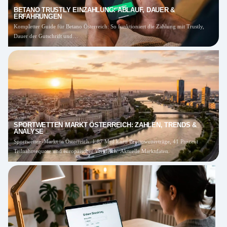
BETANO TRUSTLY EINZAHLUNG: ABLAUF, DAUER &
ERFAHRUNGEN
Kompletter Guide für Betano Österreich: So funktioniert die Zahlung mit Trustly,
Dauer der Gutschrift und…
SPORTWETTEN MARKT ÖSTERREICH: ZAHLEN, TRENDS &
ANALYSE
Sportwetten-Markt in Österreich: 1,87 Mrd Euro Bruttowetterträge, 41 Prozent
Teilnahmequote und europäischer Vergleich. Aktuelle Marktdaten.