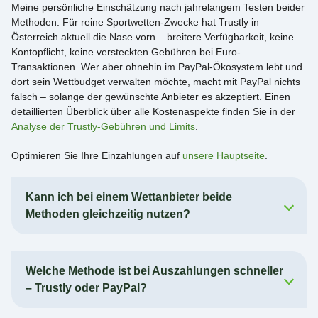
Meine persönliche Einschätzung nach jahrelangem Testen beider
Methoden: Für reine Sportwetten-Zwecke hat Trustly in
Österreich aktuell die Nase vorn – breitere Verfügbarkeit, keine
Kontopflicht, keine versteckten Gebühren bei Euro-
Transaktionen. Wer aber ohnehin im PayPal-Ökosystem lebt und
dort sein Wettbudget verwalten möchte, macht mit PayPal nichts
falsch – solange der gewünschte Anbieter es akzeptiert. Einen
detaillierten Überblick über alle Kostenaspekte finden Sie in der
Analyse der Trustly-Gebühren und Limits
.
Optimieren Sie Ihre Einzahlungen auf
unsere Hauptseite
.
Kann ich bei einem Wettanbieter beide
Methoden gleichzeitig nutzen?
Welche Methode ist bei Auszahlungen schneller
– Trustly oder PayPal?