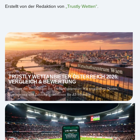
Erstellt von der Redaktion von
„Trustly Wetten“
.
TRUSTLY WETTANBIETER ÖSTERREICH 2026:
VERGLEICH & BEWERTUNG
Top-Liste der Buchmacher mit Trustly-Integration: Wir vergleichen Quoten,
Lizenzierung und Zahlungskonditionen für AT-Wettende.