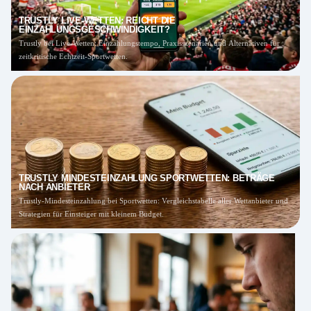
TRUSTLY LIVE-WETTEN: REICHT DIE
EINZAHLUNGSGESCHWINDIGKEIT?
Trustly bei Live-Wetten: Einzahlungstempo, Praxisszenarien und Alternativen für
zeitkritische Echtzeit-Sportwetten.
TRUSTLY MINDESTEINZAHLUNG SPORTWETTEN: BETRÄGE
NACH ANBIETER
Trustly-Mindesteinzahlung bei Sportwetten: Vergleichstabelle aller Wettanbieter und
Strategien für Einsteiger mit kleinem Budget.