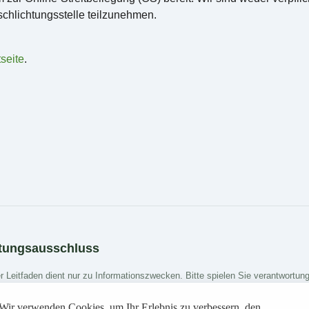
schlichtungsstelle teilzunehmen.
seite
.
tungsausschluss
r Leitfaden dient nur zu Informationszwecken. Bitte spielen Sie verantwortu
erwenden Cookies, um Ihr Erlebnis zu verbessern. Durch die weitere Nutzun
Wir verwenden Cookies, um Ihr Erlebnis zu verbessern, den