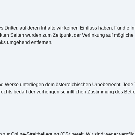
ritter, auf deren Inhalte wir keinen Einfluss haben. Für die Inha
linkten Seiten wurden zum Zeitpunkt der Verlinkung auf möglich
inks umgehend entfernen.
und Werke unterliegen dem österreichischen Urheberrecht. Jede 
chts bedarf der vorherigen schriftlichen Zustimmung des Betre
 zur Online-Streitbeilegung (OS) bereit. Wir sind weder verpflic