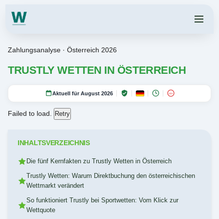
Zahlungsanalyse · Österreich 2026
TRUSTLY WETTEN IN ÖSTERREICH
Aktuell für August 2026
18+
Failed to load.
Retry
INHALTSVERZEICHNIS
Die fünf Kernfakten zu Trustly Wetten in Österreich
Trustly Wetten: Warum Direktbuchung den österreichischen
Wettmarkt verändert
So funktioniert Trustly bei Sportwetten: Vom Klick zur
Wettquote