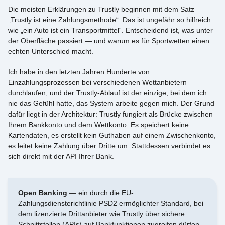
Die meisten Erklärungen zu Trustly beginnen mit dem Satz
„Trustly ist eine Zahlungsmethode“. Das ist ungefähr so hilfreich
wie „ein Auto ist ein Transportmittel“. Entscheidend ist, was unter
der Oberfläche passiert — und warum es für Sportwetten einen
echten Unterschied macht.
Ich habe in den letzten Jahren Hunderte von
Einzahlungsprozessen bei verschiedenen Wettanbietern
durchlaufen, und der Trustly-Ablauf ist der einzige, bei dem ich
nie das Gefühl hatte, das System arbeite gegen mich. Der Grund
dafür liegt in der Architektur: Trustly fungiert als Brücke zwischen
Ihrem Bankkonto und dem Wettkonto. Es speichert keine
Kartendaten, es erstellt kein Guthaben auf einem Zwischenkonto,
es leitet keine Zahlung über Dritte um. Stattdessen verbindet es
sich direkt mit der API Ihrer Bank.
Open Banking
— ein durch die EU-
Zahlungsdiensterichtlinie PSD2 ermöglichter Standard, bei
dem lizenzierte Drittanbieter wie Trustly über sichere
Schnittstellen (APIs) auf Bankfunktionen zugreifen dürfen.