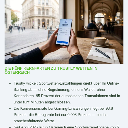
DIE FÜNF KERNFAKTEN ZU TRUSTLY WETTEN IN
ÖSTERREICH
Trustly wickelt Sportwetten-Einzahlungen direkt über Ihr Online-
Banking ab — ohne Registrierung, ohne E-Wallet, ohne
Kartendaten. 95 Prozent der europäischen Transaktionen sind in
unter fünf Minuten abgeschlossen.
Die Konversionsrate bei Gaming-Einzahlungen liegt bei 98,8
Prozent, die Betrugsrate bei nur 0,008 Prozent — beides
branchenführende Werte.
Seit April 2025 gilt in Österreich eine Sportwetten-Abgabe von 5