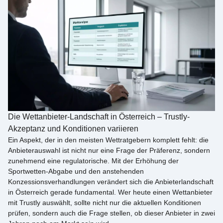
Die Wettanbieter-Landschaft in Österreich – Trustly-
Akzeptanz und Konditionen variieren
Ein Aspekt, der in den meisten Wettratgebern komplett fehlt: die
Anbieterauswahl ist nicht nur eine Frage der Präferenz, sondern
zunehmend eine regulatorische. Mit der Erhöhung der
Sportwetten-Abgabe und den anstehenden
Konzessionsverhandlungen verändert sich die Anbieterlandschaft
in Österreich gerade fundamental. Wer heute einen Wettanbieter
mit Trustly auswählt, sollte nicht nur die aktuellen Konditionen
prüfen, sondern auch die Frage stellen, ob dieser Anbieter in zwei