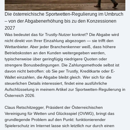
Die österreichische Sportwetten-Regulierung im Umbruch
– von der Abgabenerhöhung bis zu den Konzessionen
2027
Was bedeutet das für Trustly-Nutzer konkret? Die Abgabe wird
nicht direkt von Ihrer Einzahlung abgezogen — sie trifft den
Wettanbieter. Aber jeder Branchenkenner weiß, dass höhere
Betriebskosten an den Kunden weitergegeben werden,
typischerweise über geringfügig niedrigere Quoten oder
strengere Bonusbedingungen. Die Zahlungsmethode selbst ist
davon nicht betroffen: ob Sie per Trustly, Kreditkarte oder E-
Wallet einzahlen, die Abgabe bleibt gleich. Wer sich für die
steuerlichen Details interessiert, findet eine ausführliche
Aufschlüsselung in meinem Artikel zur Sportwetten-Regulierung in
Österreich 2026.
Claus Retschitzegger, Präsident der Österreichischen
Vereinigung für Wetten und Glücksspiel (OVWG), bringt das
grundlegende Problem auf den Punkt: funktionierender
Spielerschutz im Internet lasse sich letztlich nur durch einen