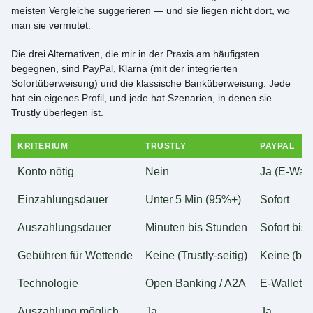
meisten Vergleiche suggerieren — und sie liegen nicht dort, wo
man sie vermutet.
Die drei Alternativen, die mir in der Praxis am häufigsten
begegnen, sind PayPal, Klarna (mit der integrierten
Sofortüberweisung) und die klassische Banküberweisung. Jede
hat ein eigenes Profil, und jede hat Szenarien, in denen sie
Trustly überlegen ist.
KRITERIUM
TRUSTLY
PAYPAL
Konto nötig
Nein
Ja (E-Wall
Einzahlungsdauer
Unter 5 Min (95%+)
Sofort
Auszahlungsdauer
Minuten bis Stunden
Sofort bis
Gebühren für Wettende
Keine (Trustly-seitig)
Keine (be
Technologie
Open Banking / A2A
E-Wallet
Auszahlung möglich
Ja
Ja