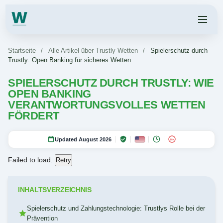
Startseite
/
Alle Artikel über Trustly Wetten
/
Spielerschutz durch
Trustly: Open Banking für sicheres Wetten
SPIELERSCHUTZ DURCH TRUSTLY: WIE
OPEN BANKING
VERANTWORTUNGSVOLLES WETTEN
FÖRDERT
Updated August 2026
18+
Failed to load.
Retry
INHALTSVERZEICHNIS
Spielerschutz und Zahlungstechnologie: Trustlys Rolle bei der
Prävention