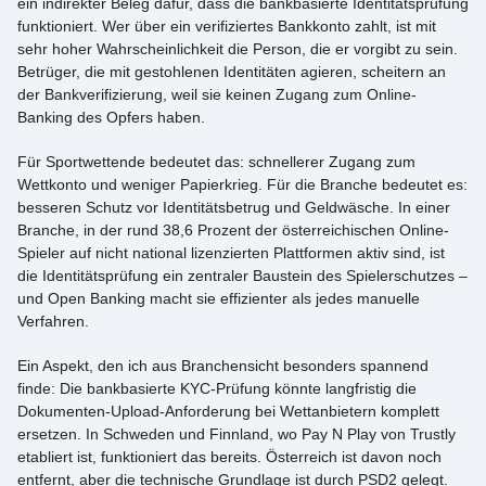
ein indirekter Beleg dafür, dass die bankbasierte Identitätsprüfung
funktioniert. Wer über ein verifiziertes Bankkonto zahlt, ist mit
sehr hoher Wahrscheinlichkeit die Person, die er vorgibt zu sein.
Betrüger, die mit gestohlenen Identitäten agieren, scheitern an
der Bankverifizierung, weil sie keinen Zugang zum Online-
Banking des Opfers haben.
Für Sportwettende bedeutet das: schnellerer Zugang zum
Wettkonto und weniger Papierkrieg. Für die Branche bedeutet es:
besseren Schutz vor Identitätsbetrug und Geldwäsche. In einer
Branche, in der rund 38,6 Prozent der österreichischen Online-
Spieler auf nicht national lizenzierten Plattformen aktiv sind, ist
die Identitätsprüfung ein zentraler Baustein des Spielerschutzes –
und Open Banking macht sie effizienter als jedes manuelle
Verfahren.
Ein Aspekt, den ich aus Branchensicht besonders spannend
finde: Die bankbasierte KYC-Prüfung könnte langfristig die
Dokumenten-Upload-Anforderung bei Wettanbietern komplett
ersetzen. In Schweden und Finnland, wo Pay N Play von Trustly
etabliert ist, funktioniert das bereits. Österreich ist davon noch
entfernt, aber die technische Grundlage ist durch PSD2 gelegt.