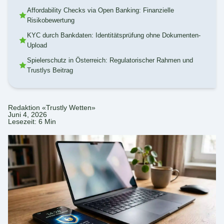
Affordability Checks via Open Banking: Finanzielle
Risikobewertung
KYC durch Bankdaten: Identitätsprüfung ohne Dokumenten-
Upload
Spielerschutz in Österreich: Regulatorischer Rahmen und
Trustlys Beitrag
Redaktion «Trustly Wetten»
Juni 4, 2026
Lesezeit: 6 Min