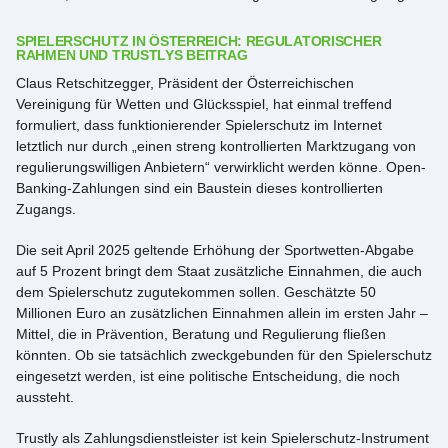
SPIELERSCHUTZ IN ÖSTERREICH: REGULATORISCHER
RAHMEN UND TRUSTLYS BEITRAG
Claus Retschitzegger, Präsident der Österreichischen
Vereinigung für Wetten und Glücksspiel, hat einmal treffend
formuliert, dass funktionierender Spielerschutz im Internet
letztlich nur durch „einen streng kontrollierten Marktzugang von
regulierungswilligen Anbietern“ verwirklicht werden könne. Open-
Banking-Zahlungen sind ein Baustein dieses kontrollierten
Zugangs.
Die seit April 2025 geltende Erhöhung der Sportwetten-Abgabe
auf 5 Prozent bringt dem Staat zusätzliche Einnahmen, die auch
dem Spielerschutz zugutekommen sollen. Geschätzte 50
Millionen Euro an zusätzlichen Einnahmen allein im ersten Jahr –
Mittel, die in Prävention, Beratung und Regulierung fließen
könnten. Ob sie tatsächlich zweckgebunden für den Spielerschutz
eingesetzt werden, ist eine politische Entscheidung, die noch
aussteht.
Trustly als Zahlungsdienstleister ist kein Spielerschutz-Instrument