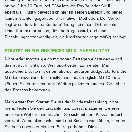
oft bei 5 bis 10 Euro, bei E-Wallets wie PayPal oder Skrill
ebenfalls. Trustly bewegt sich hier im selben Bereich und bietet
keinen Nachteil gegenüber alternativen Methoden. Der Vorteil
liegt woanders: keine Kontoeröffnung bei einem Drittanbieter,
keine Karteninformation, die übertragen wird, und eine
Einzahlungsgeschwindigkeit, die Kreditkarten regelmäßig schlägt.
STRATEGIEN FÜR EINSTEIGER MIT KLEINEM BUDGET
Nicht jeder möchte gleich mit hohen Beträgen einsteigen – und
das ist auch richtig so. Wer Sportwetten zum ersten Mal
ausprobiert, sollte mit einem überschaubaren Budget starten. Die
Mindesteinzahlung bei Trustly macht das möglich: Mit 10 Euro
können Sie bereits mehrere Wetten platzieren und ein Gefühl für
den Prozess bekommen.
Mein erster Rat: Starten Sie mit der Mindesteinzahlung, nicht
mehr. Testen Sie den Einzahlungsprozess, platzieren Sie eine
oder zwei Wetten, und machen Sie sich mit dem Kassenbereich
vertraut. Wenn alles funktioniert und Sie sich wohlfühlen, können
Sie beim nächsten Mal den Betrag erhöhen. Diese