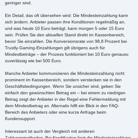
geringer sind.
Ein Detail, das oft übersehen wird: Die Mindesteinzahlung kann
sich ändern. Anbieter passen ihre Konditionen regelmäßig an,
und was heute 10 Euro beträgt, kann morgen 5 oder 15 Euro
sein. Prüfen Sie den aktuellen Stand direkt im Kassenbereich,
bevor Sie einzahlen. Die Konversionsrate von 98,8 Prozent bei
Trustly-Gaming-Einzahlungen gilt übrigens auch für
Mindestbeträge – der Prozess funktioniert bei 10 Euro genauso
zuverlässig wie bei 500 Euro.
Manche Anbieter kommunizieren die Mindesteinzahlung nicht
prominent im Kassenbereich, sondern verstecken sie in den
Geschäftsbedingungen. Wenn Sie unsicher sind, geben Sie
einfach den gewünschten Betrag ein – bei einem zu niedrigen
Betrag zeigt der Anbieter in der Regel eine Fehlermeldung mit
dem Mindestbetrag an. Alternativ hilft ein Blick in den FAQ-
Bereich des Anbieters oder eine kurze Anfrage beim
Kundensupport.
Interessant ist auch der Vergleich mit anderen
Zahlungsmethoden: Bei Kreditkarten liegt die Mindesteinzahlung