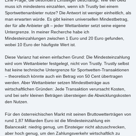
muss ich mindestens einzahlen, wenn ich Trustly bei einem
Sportwettenanbieter nutze? Die Antwort ist weniger einheitlich, als
man erwarten würde. Es gibt keinen universellen Mindestbetrag,
der für alle Anbieter gilt – jeder Wettanbieter setzt seine eigene
Untergrenze. In meiner Recherche habe ich
Mindesteinzahlungen zwischen 1 Euro und 20 Euro gefunden,
wobei 10 Euro der häufigste Wert ist.
Diese Varianz hat einen einfachen Grund: Die Mindesteinzahlung
wird vom Wettanbieter festgelegt, nicht von Trustly. Trustly selbst
hat keine technische Untergrenze für Sportwetten-Transaktionen
– theoretisch könnte auch ein Betrag von 50 Cent übertragen
werden. Aber Wettanbieter setzen Mindestbeträge aus
wirtschaftlichen Gründen: Jede Transaktion verursacht Kosten,
und bei sehr kleinen Beträgen übersteigen die Abwicklungskosten
den Nutzen.
Für den österreichischen Markt mit seinen Bruttowetterträgen von
rund 1,87 Milliarden Euro ist die Mindesteinzahlung ein
Balanceakt: niedrig genug, um Einsteiger nicht abzuschrecken,
aber hoch genug, um den Zahlungsverkehr wirtschaftlich zu