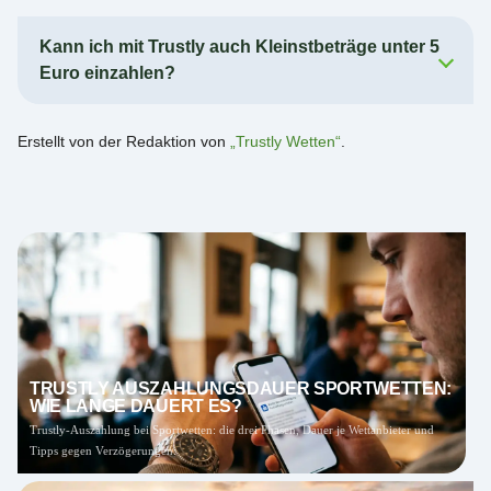
Kann ich mit Trustly auch Kleinstbeträge unter 5
Euro einzahlen?
Erstellt von der Redaktion von
„Trustly Wetten“
.
TRUSTLY AUSZAHLUNGSDAUER SPORTWETTEN:
WIE LANGE DAUERT ES?
Trustly-Auszahlung bei Sportwetten: die drei Phasen, Dauer je Wettanbieter und
Tipps gegen Verzögerungen.