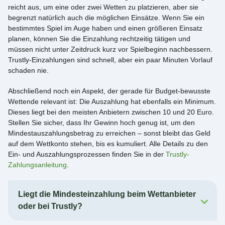
reicht aus, um eine oder zwei Wetten zu platzieren, aber sie
begrenzt natürlich auch die möglichen Einsätze. Wenn Sie ein
bestimmtes Spiel im Auge haben und einen größeren Einsatz
planen, können Sie die Einzahlung rechtzeitig tätigen und
müssen nicht unter Zeitdruck kurz vor Spielbeginn nachbessern.
Trustly-Einzahlungen sind schnell, aber ein paar Minuten Vorlauf
schaden nie.
Abschließend noch ein Aspekt, der gerade für Budget-bewusste
Wettende relevant ist: Die Auszahlung hat ebenfalls ein Minimum.
Dieses liegt bei den meisten Anbietern zwischen 10 und 20 Euro.
Stellen Sie sicher, dass Ihr Gewinn hoch genug ist, um den
Mindestauszahlungsbetrag zu erreichen – sonst bleibt das Geld
auf dem Wettkonto stehen, bis es kumuliert. Alle Details zu den
Ein- und Auszahlungsprozessen finden Sie in der
Trustly-
Zahlungsanleitung
.
Liegt die Mindesteinzahlung beim Wettanbieter
oder bei Trustly?