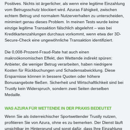
Positives. Nichts ist ärgerlicher, als wenn eine legitime Einzahlung
vom Betrugsschutz blockiert wird. Azuras Fähigkeit, zwischen
echtem Betrug und normalem Nutzerverhalten zu unterscheiden,
minimiert genau dieses Problem. In meinen Tests wurde keine
einzige legitime Transaktion fälschlich abgelehnt – was bei
Kreditkartenzahlungen durchaus vorkommt, wenn etwa der 3D-
Secure-Check eine ungewöhnliche Transaktion identifiziert.
Die 0,008-Prozent-Fraud-Rate hat auch einen
makroökonomischen Effekt, den Wettende indirekt spüren:
Anbieter, die weniger Betrug verarbeiten, haben niedrigere
Kosten für Rückbuchungen und Schadensabwicklung. Diese
Ersparnisse können in bessere Quoten oder höhere
Bonusangebote fließen. Sicherheit und Wirtschaftlichkeit sind bei
Trustly kein Widerspruch, sondern zwei Seiten derselben
Medaille.
WAS AZURA FÜR WETTENDE IN DER PRAXIS BEDEUTET
Wenn Sie als österreichischer Sportwettender Trustly nutzen,
profitieren Sie von Azura, ohne es zu bemerken. Der Dienst läuft
unsichtbar im Hintergrund und sorgt dafür, dass Ihre Einzahlung