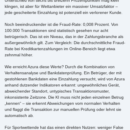
Unterschied von sechs bis dreizehn Prozentpunkten mag klein
klingen, ist aber für Wettanbieter ein massiver Umsatzfaktor –
jede gescheiterte Einzahlung ist potenziell ein verlorener Kunde.
Noch beeindruckender ist die Fraud-Rate: 0,008 Prozent. Von
100.000 Transaktionen sind statistisch gesehen nur acht
betrügerisch. Das ist ein Niveau, das in der Zahlungsbranche als
außergewöhnlich gilt. Zum Vergleich: Die durchschnittliche Fraud-
Rate bei Kreditkartenzahlungen im Online-Bereich liegt etwa
zehnmal höher.
Wie erreicht Azura diese Werte? Durch die Kombination von
Verhaltensanalyse und Bankdatenprüfung. Ein Betrüger, der mit
gestohlenen Bankdaten eine Einzahlung versucht, wird von Azura
anhand dutzender Indikatoren erkannt: ungewöhnliches Gerät,
abweichender Standort, untypisches Transaktionsmuster,
inkonsistente Zeitzone. Die KI muss nicht jeden einzelnen Betrug
„kennen“ – sie erkennt Abweichungen vom normalen Verhalten
und flaggt die Transaktion zur manuellen Prüfung oder lehnt sie
automatisch ab.
Für Sportwettende hat das einen direkten Nutzen: weniger False