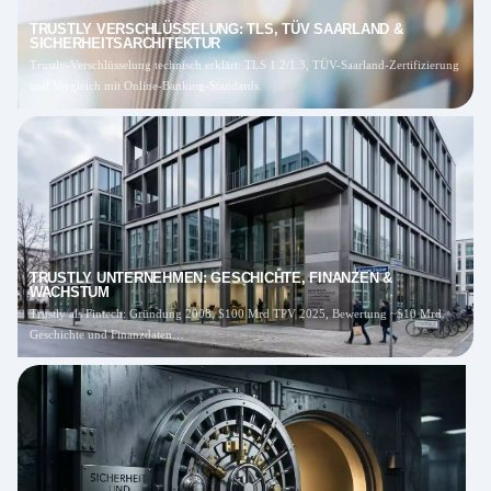
TRUSTLY VERSCHLÜSSELUNG: TLS, TÜV SAARLAND &
SICHERHEITSARCHITEKTUR
Trustly-Verschlüsselung technisch erklärt: TLS 1.2/1.3, TÜV-Saarland-Zertifizierung
und Vergleich mit Online-Banking-Standards.
TRUSTLY UNTERNEHMEN: GESCHICHTE, FINANZEN &
WACHSTUM
Trustly als Fintech: Gründung 2008, $100 Mrd TPV 2025, Bewertung ~$10 Mrd.
Geschichte und Finanzdaten…