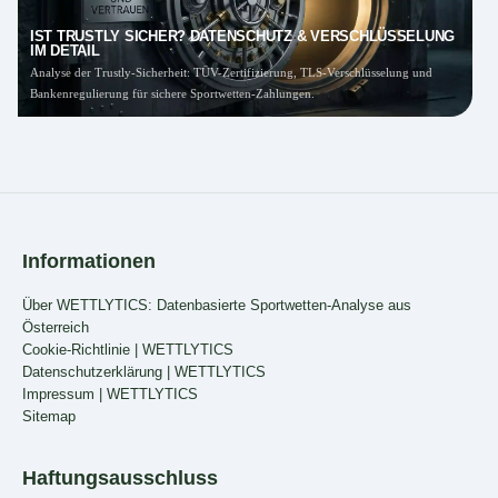
IST TRUSTLY SICHER? DATENSCHUTZ & VERSCHLÜSSELUNG
IM DETAIL
Analyse der Trustly-Sicherheit: TÜV-Zertifizierung, TLS-Verschlüsselung und
N
Bankenregulierung für sichere Sportwetten-Zahlungen.
l
W
i
Ö
i
Z
R
Informationen
b
T
Über WETTLYTICS: Datenbasierte Sportwetten-Analyse aus
Österreich
Cookie-Richtlinie | WETTLYTICS
l
Datenschutzerklärung | WETTLYTICS
A
Impressum | WETTLYTICS
Sitemap
Haftungsausschluss